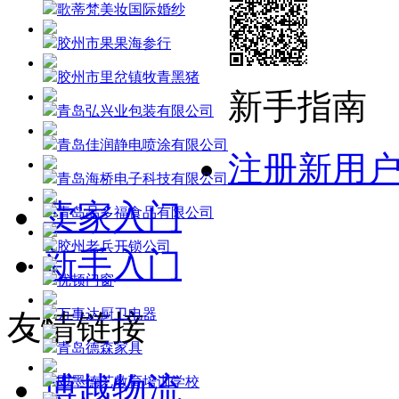
歌蒂梵美妆国际婚纱
胶州市果果海参行
胶州市里岔镇牧青黑猪
新手指南
青岛弘兴业包装有限公司
青岛佳润静电喷涂有限公司
注册新用
青岛海桥电子科技有限公司
卖家入门
青岛品多福食品有限公司
胶州老兵开锁公司
新手入门
优顿门窗
万事达厨卫电器
友情链接
青岛德森家具
博越物流
即墨德艺教育培训学校