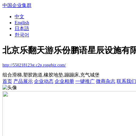
中国企业集群
中文
English
日本語
한국어
北京乐翻天游乐份鹏语星辰设施有
http://550218123st.c2p.rongbiz.com/
组合滑梯,塑胶跑道,橡胶地垫,蹦蹦床,充气城堡
首页
产品展示
企业动态
企业相册
一键推广
微商杂志
联系我们