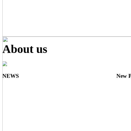
About us
NEWS
New P