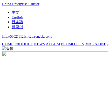
China Enterprise Cluster
中文
English
日本語
한국어
http://550218123st.c2p.rongbiz.com/
HOME
PRODUCT
NEWS
ALBUM
PROMOTION
MAGAZINE