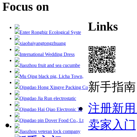
Focus on
Links
Enter Rongbiz Ecological Syste
xiaobaiyangtongzhuang
International Wedding Dress
Jiaozhou fruit and sea cucumbe
Mu Qing black pig, Licha Town,
新手指南
Qingdao Hong Xingye Packing Co
Qingdao Jia Run electrostatic
注册新用
Qingdao Hai Qiao Electronic Te
Qingdao pin Dover Food Co., Lt
卖家入门
Jiaozhou veteran lock company