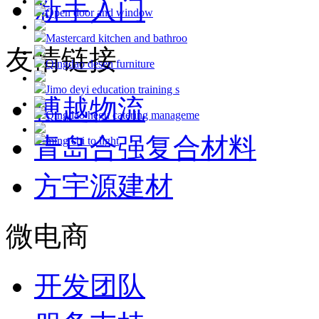
新手入门
Open door and window
Mastercard kitchen and bathroo
友情链接
Qingdao desen furniture
Jimo deyi education training s
博越物流
Qingdao hegu catering manageme
青岛合强复合材料
ming chi to light
方宇源建材
微电商
开发团队